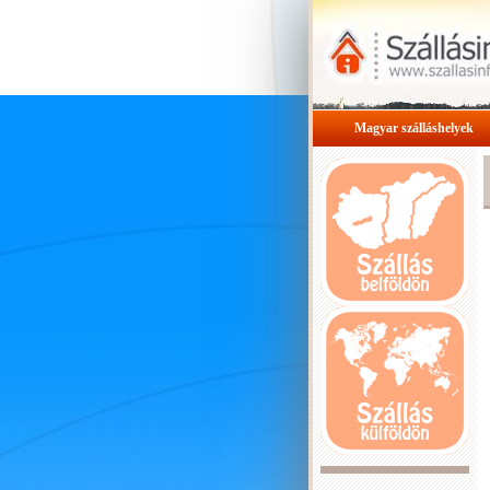
Magyar szálláshelyek