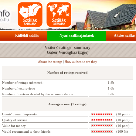
Külföldi szállás
Nyári szállásajánlatok
Akciós szállás
Visitors' ratings - summary
Gábor Vendégház (Eger)
About the ratings
|
How authentic are they
Number of ratings received
Number of ratings submitted:
1 db
Number of text reviews
1 db
Number of reviews deleted by the accommodation:
0 db
Average score: (1 ratings)
Guests' overall impression
(10 pont)
Quality of service
(10 pont)
Value for money
(10 pont)
Would recommend to their friends
(100 %)