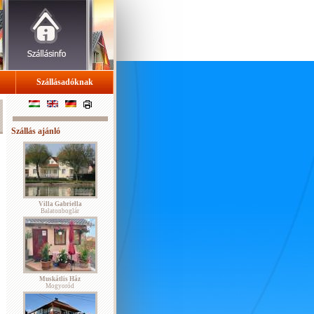
Szállásadóknak
Szállás ajánló
Villa Gabriella
Balatonboglár
Muskátlis Ház
Mogyoród