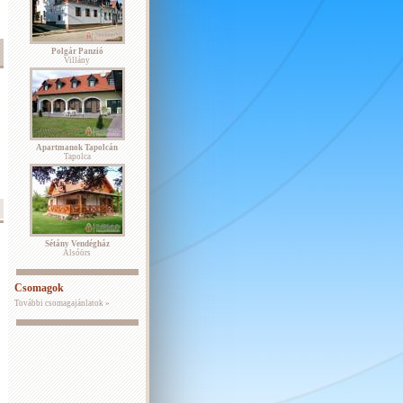
Polgár Panzió
Villány
Apartmanok Tapolcán
Tapolca
Sétány Vendégház
Alsóörs
Csomagok
További csomagajánlatok »