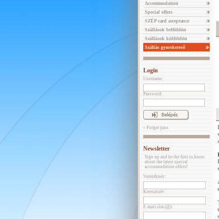
Accommodation
Special offers
SZÉP card acceptance
Szállások belföldön
Szállások külföldön
Szállás gyorskereső
Login
Username:
Password:
» Forgot pass
Newsletter
Sign up and be the first to know
about the latest special
accommodation offers!
Vezetéknév:
Keresztnév:
E-mail cím (@):