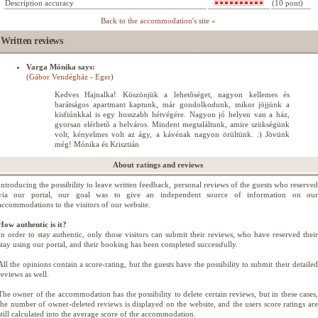
Description accuracy
(10 pont)
Back to the accommodation's site »
Written reviews
Varga Mónika says:
(Gábor Vendégház - Eger)
Kedves Hajnalka! Köszönjük a lehetõséget, nagyon kellemes és
barátságos apartmant kaptunk, már gondolkodunk, mikor jöjjünk a
kisfiúnkkal is egy hosszabb hétvégére. Nagyon jó helyen van a ház,
gyorsan elérhetõ a belváros. Mindent megtaláltunk, amire szükségünk
volt, kényelmes volt az ágy, a kávénak nagyon örültünk. :) Jövünk
még! Mónika és Krisztián
About ratings and reviews
Introducing the possibility to leave written feedback, personal reviews of the guests who reserved
via our portal, our goal was to give an independent source of information on our
accommodations to the visitors of our website.
How authentic is it?
In order to stay authentic, only those visitors can submit their reviews, who have reserved their
stay using our portal, and their booking has been completed successfully.
All the opinions contain a score-rating, but the guests have the possibility to submit their detailed
reviews as well.
The owner of the accommodation has the possibility to delete certain reviews, but in these cases,
the number of owner-deleted reviews is displayed on the website, and the users score ratings are
still calculated into the average score of the accommodation.