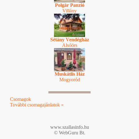
Polgár Panzió
Villány
Sétány Vendégház
Alsóörs
Muskátlis Ház
Mogyoród
Csomagok
További csomagajánlatok »
www.szallasinfo.hu
© WebGuru Bt.