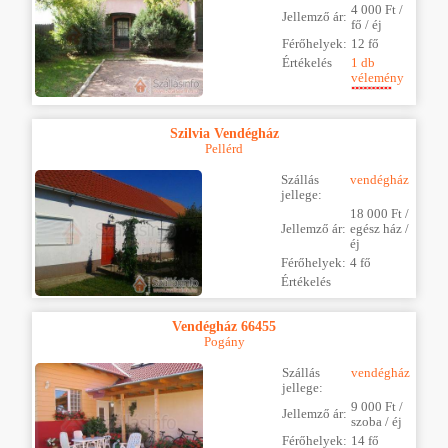
4 000 Ft /
Jellemző ár:
fő / éj
Férőhelyek:
12 fő
Értékelés
1 db
vélemény
Szilvia Vendégház
Pellérd
Szállás
vendégház
jellege:
18 000 Ft /
Jellemző ár:
egész ház /
éj
Férőhelyek:
4 fő
Értékelés
Vendégház 66455
Pogány
Szállás
vendégház
jellege:
9 000 Ft /
Jellemző ár:
szoba / éj
Férőhelyek:
14 fő