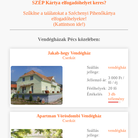
SZÉP Kártya elfogadóhelyet keres?
Szűkítse a találatokat a Széchenyi Pihenőkártya
elfogadóhelyekre!
(Kattintson ide!)
Vendégházak Pécs közelében:
Jakab-hegy Vendégház
Cserkút
Szállás
vendégház
jellege:
3 000 Ft /
Jellemző ár:
fő / éj
Férőhelyek:
20 fő
Értékelés
3 db
vélemény
Apartman Vörösdombi Vendégház
Cserkút
Szállás
vendégház
jellege: