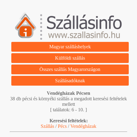
Magyar szálláshelyek
Külföldi szállás
Összes szállás Magyarországon
Szállásadóknak
Vendégházak Pécsen
38 db pécsi és környéki szállás a megadott keresési feltételek
mellett
[ találatok: 6 - 10. ]
Keresési feltételek:
Szállás
/
Pécs
/
Vendégházak