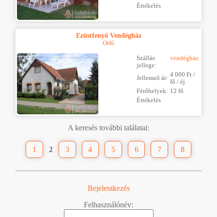
Értékelés
Ezüstfenyő Vendégház
Orfű
Szállás
vendégház
jellege:
4 000 Ft /
Jellemző ár:
fő / éj
Férőhelyek:
12 fő
Értékelés
A keresés további találatai:
1
2
3
4
5
6
7
8
Bejelentkezés
Felhasználónév: