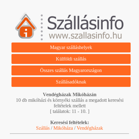
Magyar szálláshelyek
Külföldi szállás
Összes szállás Magyarországon
Szállásadóknak
Vendégházak Mikóházán
10 db mikóházi és környéki szállás a megadott keresési
feltételek mellett
[ találatok: 11 - 10. ]
Keresési feltételek:
Szállás
/
Mikóháza
/
Vendégházak