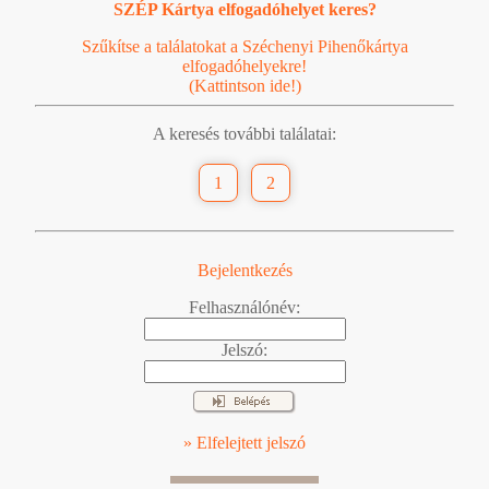
SZÉP Kártya elfogadóhelyet keres?
Szűkítse a találatokat a Széchenyi Pihenőkártya
elfogadóhelyekre!
(Kattintson ide!)
A keresés további találatai:
1
2
Bejelentkezés
Felhasználónév:
Jelszó:
» Elfelejtett jelszó