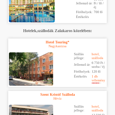
Jellemző ár:
Ft / fő /
éj
Férőhelyek:
700 fő
Értékelés
Hotelek,szállodák Zalakaros közelében:
Hotel Touring*
Nagykanizsa
Szállás
hotel,
jellege:
szálloda
6 750 Ft /
Jellemző ár:
szoba / éj
Férőhelyek:
120 fő
Értékelés
1 db
vélemény
Szent Kristóf Szálloda
Hévíz
Szállás
hotel,
jellege:
szálloda