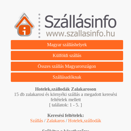
Magyar szálláshelyek
Külföldi szállás
Összes szállás Magyarországon
Szállásadóknak
Hotelek,szállodák Zalakaroson
15 db zalakarosi és környéki szállás a megadott keresési
feltételek mellett
[ találatok: 1 - 5. ]
Keresési feltételek:
Szállás
/
Zalakaros
/
Hotelek,szállodák