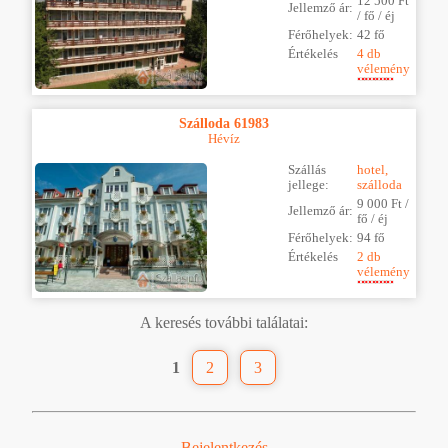
12 500 Ft
Jellemző ár:
/ fő / éj
Férőhelyek:
42 fő
Értékelés
4 db
vélemény
Szálloda 61983
Hévíz
Szállás
hotel,
jellege:
szálloda
9 000 Ft /
Jellemző ár:
fő / éj
Férőhelyek:
94 fő
Értékelés
2 db
vélemény
A keresés további találatai:
1
2
3
Bejelentkezés