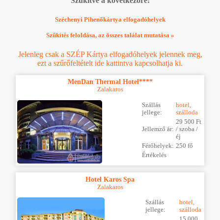
Szűkítve a következőre:
Széchenyi Pihenőkártya elfogadóhelyek
Szűkítés feloldása, az összes találat mutatása »
Jelenleg csak a SZÉP Kártya elfogadóhelyek jelennek meg,
ezt a szűrőfeltételt ide kattintva kapcsolhatja ki.
MenDan Thermal Hotel****
Zalakaros
Szállás
hotel,
jellege:
szálloda
29 500 Ft
Jellemző ár:
/ szoba /
éj
Férőhelyek:
250 fő
Értékelés
Hotel Karos Spa
Zalakaros
Szállás
hotel,
jellege:
szálloda
15 000