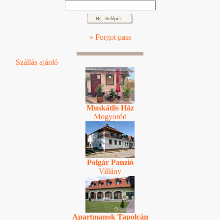
» Forgot pass
Szállás ajánló
Muskátlis Ház
Mogyoród
Polgár Panzió
Villány
Apartmanok Tapolcán