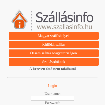
Magyar szálláshelyek
Külföldi szállás
Összes szállás Magyarországon
Szállásadóknak
A keresett fotó nem található!
Login
Username:
Password: