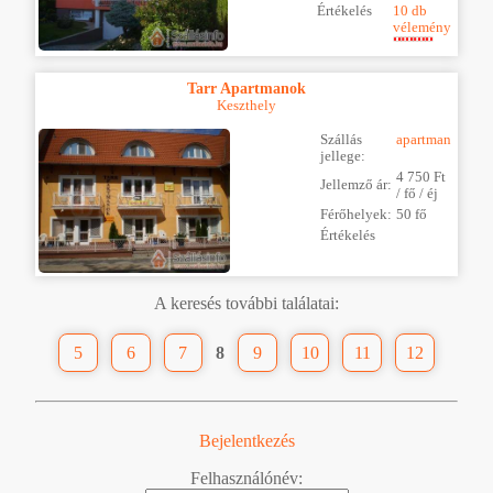
Értékelés
10 db
vélemény
Tarr Apartmanok
Keszthely
Szállás
apartman
jellege:
4 750 Ft
Jellemző ár:
/ fő / éj
Férőhelyek:
50 fő
Értékelés
A keresés további találatai:
5
6
7
8
9
10
11
12
Bejelentkezés
Felhasználónév: