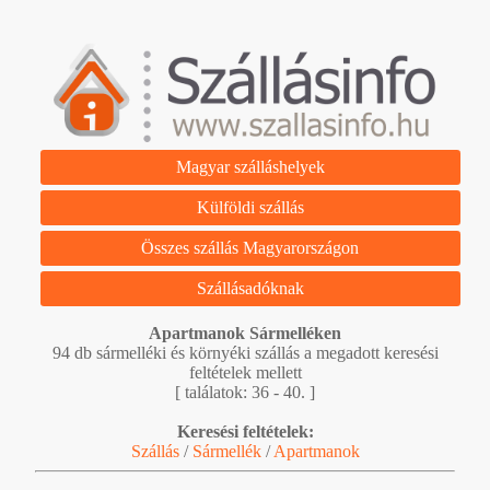
Magyar szálláshelyek
Külföldi szállás
Összes szállás Magyarországon
Szállásadóknak
Apartmanok Sármelléken
94 db sármelléki és környéki szállás a megadott keresési
feltételek mellett
[ találatok: 36 - 40. ]
Keresési feltételek:
Szállás
/
Sármellék
/
Apartmanok