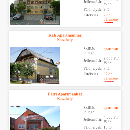
Jellemző ár:
fő / éj
Férőhelyek:
3 fő
Értékelés
7 db
vélemény
Kati Apartmanház
Keszthely
Szállás
apartman
jellege:
3 000 Ft /
Jellemző ár:
fő / éj
Férőhelyek:
7 fő
Értékelés
37 db
vélemény
Pátri Apartmanház
Keszthely
Szállás
apartman
jellege:
4 500 Ft /
Jellemző ár:
fő / éj
Férőhelyek:
15 fő