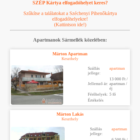
SZÉP Kártya elfogadóhelyet keres?
Szűkítse a találatokat a Széchenyi Pihenőkártya
elfogadóhelyekre!
(Kattintson ide!)
Apartmanok Sármellék közelében:
Márton Apartman
Keszthely
Szállás
apartman
jellege:
13 000 Ft /
Jellemző ár:
apartman /
éj
Férőhelyek:
5 fő
Értékelés
Márton Lakás
Keszthely
Szállás
apartman
jellege:
6 500 Ft /