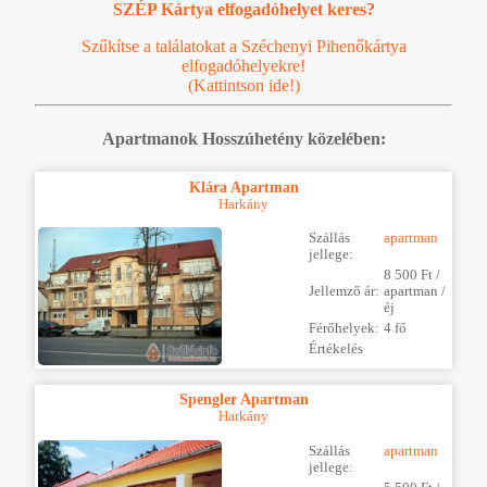
SZÉP Kártya elfogadóhelyet keres?
Szűkítse a találatokat a Széchenyi Pihenőkártya
elfogadóhelyekre!
(Kattintson ide!)
Apartmanok Hosszúhetény közelében:
Klára Apartman
Harkány
Szállás
apartman
jellege:
8 500 Ft /
Jellemző ár:
apartman /
éj
Férőhelyek:
4 fő
Értékelés
Spengler Apartman
Harkány
Szállás
apartman
jellege: