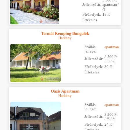
5 500 Ft /
Jellemző ár:
apartman /
éj
Férőhelyek:
18 fő
Értékelés
Termál Kemping Bungalók
Harkány
Szállás
apartman
jellege:
8 500 Ft
Jellemző ár:
/ fő / éj
Férőhelyek:
30 fő
Értékelés
Oázis Apartman
Harkány
Szállás
apartman
jellege:
3 200 Ft
Jellemző ár:
/ fő / éj
Férőhelyek:
24 fő