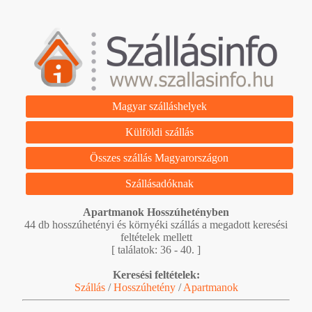
Magyar szálláshelyek
Külföldi szállás
Összes szállás Magyarországon
Szállásadóknak
Apartmanok Hosszúhetényben
44 db hosszúhetényi és környéki szállás a megadott keresési
feltételek mellett
[ találatok: 36 - 40. ]
Keresési feltételek:
Szállás
/
Hosszúhetény
/
Apartmanok