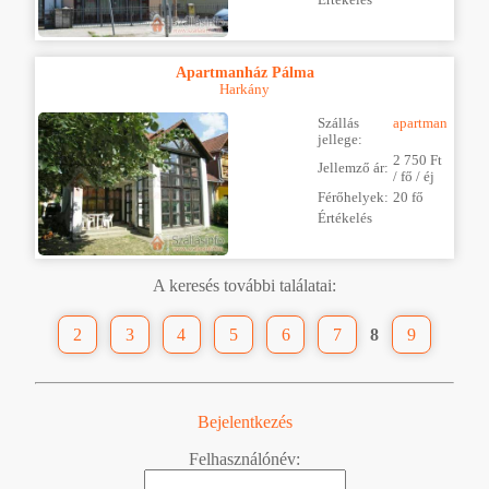
Értékelés
Apartmanház Pálma
Harkány
Szállás
apartman
jellege:
2 750 Ft
Jellemző ár:
/ fő / éj
Férőhelyek:
20 fő
Értékelés
A keresés további találatai:
2
3
4
5
6
7
8
9
Bejelentkezés
Felhasználónév: