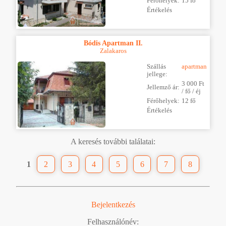
Férőhelyek:
15 fő
Értékelés
Bódis Apartman II.
Zalakaros
Szállás
apartman
jellege:
3 000 Ft
Jellemző ár:
/ fő / éj
Férőhelyek:
12 fő
Értékelés
A keresés további találatai:
1
2
3
4
5
6
7
8
Bejelentkezés
Felhasználónév: