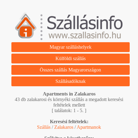
Magyar szálláshelyek
Külföldi szállás
Összes szállás Magyarországon
Szállásadóknak
Apartments in Zalakaros
43 db zalakarosi és környéki szállás a megadott keresési
feltételek mellett
[ találatok: 1 - 5. ]
Keresési feltételek:
Szállás
/
Zalakaros
/
Apartmanok