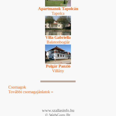
Apartmanok Tapolcán
Tapolca
Villa Gabriella
Balatonboglár
Polgár Panzió
Villány
Csomagok
További csomagajánlatok »
www.szallasinfo.hu
© WebGuru Bt.