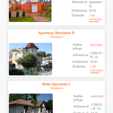
Jellemző ár:
apartman /
éj
Férőhelyek:
10 fő
Értékelés
3 db
vélemény
Apartman Mercédesz II.
Zalakaros
Szállás
apartman
jellege:
3 000 Ft /
Jellemző ár:
fő / éj
Férőhelyek:
10 fő
Értékelés
2 db
vélemény
Bódis Apartman I.
Zalakaros
Szállás
apartman
jellege:
3 500 Ft
Jellemző ár:
/ fő / éj