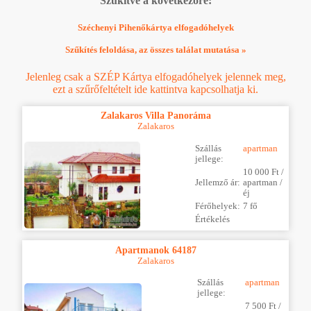
Szűkítve a következőre:
Széchenyi Pihenőkártya elfogadóhelyek
Szűkítés feloldása, az összes találat mutatása »
Jelenleg csak a SZÉP Kártya elfogadóhelyek jelennek meg,
ezt a szűrőfeltételt ide kattintva kapcsolhatja ki.
Zalakaros Villa Panoráma
Zalakaros
Szállás
apartman
jellege:
10 000 Ft /
Jellemző ár:
apartman /
éj
Férőhelyek:
7 fő
Értékelés
Apartmanok 64187
Zalakaros
Szállás
apartman
jellege:
7 500 Ft /