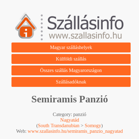
Magyar szálláshelyek
Külföldi szállás
Összes szállás Magyarországon
Szállásadóknak
Semiramis Panzió
Category: panzió
Nagyatád
(
South Transdanubian
>
Somogy
)
Web:
www.szallasinfo.hu/semiramis_panzio_nagyatad