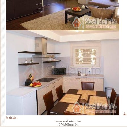
Ár
foglalás »
www.szallasinfo.hu
© WebGuru Bt.