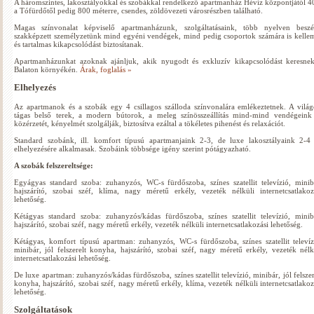
A háromszintes, lakosztályokkal és szobákkal rendelkező apartmanház Hévíz központjától 4
a Tófürdőtől pedig 800 méterre, csendes, zöldövezeti városrészben található.
Magas színvonalat képviselő apartmanházunk, szolgáltatásaink, több nyelven beszé
szakképzett személyzetünk mind egyéni vendégek, mind pedig csoportok számára is kelle
és tartalmas kikapcsolódást biztosítanak.
Apartmanházunkat azoknak ajánljuk, akik nyugodt és exkluzív kikapcsolódást keresne
Balaton környékén.
Árak, foglalás »
Elhelyezés
Az apartmanok és a szobák egy 4 csillagos szálloda színvonalára emlékeztetnek. A világ
tágas belső terek, a modern bútorok, a meleg színösszeállítás mind-mind vendégeink
közérzetét, kényelmét szolgálják, biztosítva ezáltal a tökéletes pihenést és relaxációt.
Standard szobánk, ill. komfort típusú apartmanjaink 2-3, de luxe lakosztályaink 2-4
elhelyezésére alkalmasak. Szobáink többsége igény szerint pótágyazható.
A szobák felszereltsége:
Egyágyas standard szoba: zuhanyzós, WC-s fürdőszoba, színes szatellit televízió, minib
hajszárító, szobai széf, klíma, nagy méretű erkély, vezeték nélküli internetcsatlakoz
lehetőség.
Kétágyas standard szoba: zuhanyzós/kádas fürdőszoba, színes szatellit televízió, minib
hajszárító, szobai széf, nagy méretű erkély, vezeték nélküli internetcsatlakozási lehetőség.
Kétágyas, komfort típusú apartman: zuhanyzós, WC-s fürdőszoba, színes szatellit televíz
minibár, jól felszerelt konyha, hajszárító, szobai széf, nagy méretű erkély, vezeték nélk
internetcsatlakozási lehetőség.
De luxe apartman: zuhanyzós/kádas fürdőszoba, színes szatellit televízió, minibár, jól felszer
konyha, hajszárító, szobai széf, nagy méretű erkély, klíma, vezeték nélküli internetcsatlakoz
lehetőség.
Szolgáltatások