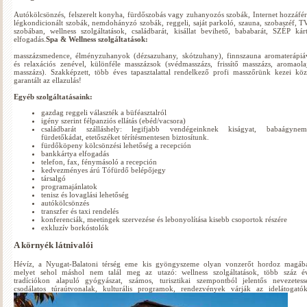
Autókölcsönzés, felszerelt konyha, fürdőszobás vagy zuhanyozós szobák, Internet hozzáfér
légkondicionált szobák, nemdohányzó szobák, reggeli, saját parkoló, szauna, szobaszéf, T
szobában, wellness szolgáltatások, családbarát, kisállat bevihető, bababarát, SZÉP kár
elfogadás.
Spa & Wellness szolgáltatások:
masszázsmedence, élményzuhanyok (dézsazuhany, skótzuhany), finnszauna aromaterápiá
és relaxációs zenével, különféle masszázsok (svédmasszázs, frissítő masszázs, aromaola
masszázs). Szakképzett, több éves tapasztalattal rendelkező profi masszőrünk kezei köz
garantált az ellazulás!
Egyéb szolgáltatásaink:
gazdag reggeli választék a büféasztalról
igény szerint félpanziós ellátás (ebéd/vacsora)
családbarát szálláshely: legifjabb vendégeinknek kiságyat, babaágynem
fürdetőkádat, etetőszéket térítésmentesen biztosítunk.
fürdőköpeny kölcsönzési lehetőség a recepción
bankkártya elfogadás
telefon, fax, fénymásoló a recepción
kedvezményes árú Tófürdő belépőjegy
társalgó
programajánlatok
tenisz és lovaglási lehetőség
autókölcsönzés
transzfer és taxi rendelés
konferenciák, meetingek szervezése és lebonyolítása kisebb csoportok részére
exkluzív borkóstolók
A környék látnivalói
Hévíz, a Nyugat-Balatoni térség eme kis gyöngyszeme olyan vonzerőt hordoz magáb
melyet sehol máshol nem talál meg az utazó: wellness szolgáltatások, több száz é
tradíciókon alapuló gyógyászat, számos, turisztikai szempontból jelentős nevezetess
csodálatos túraútvonalak, kulturális programok, rendezvények várják az idelátogatók