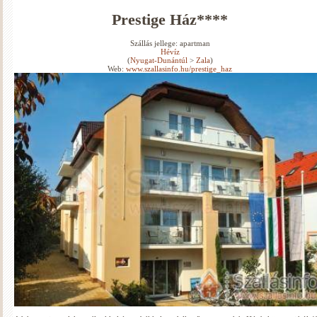
Prestige Ház****
Szállás jellege: apartman
Hévíz
(
Nyugat-Dunántúl
>
Zala
)
Web:
www.szallasinfo.hu/prestige_haz