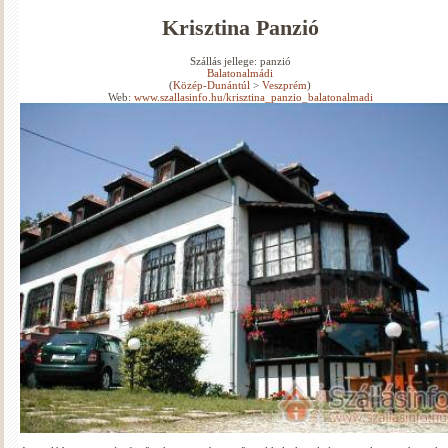
Krisztina Panzió
Szállás jellege: panzió
Balatonalmádi
(
Közép-Dunántúl
>
Veszprém
)
Web:
www.szallasinfo.hu/krisztina_panzio_balatonalmadi