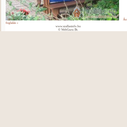
Ár
foglalás »
www.szallasinfo.hu
© WebGuru Bt.