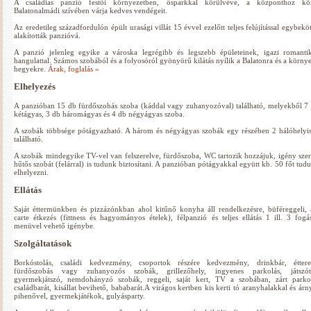
A családias panzió festői környezetben, ősparkkal körülvéve, a központhoz kö
Balatonalmádi szívében várja kedves vendégeit.
Az eredetileg századfordulón épült urasági villát 15 évvel ezelőtt teljes felújítással egybekö
alakították panzióvá.
A panzió jelenleg egyike a városka legrégibb és legszebb épületeinek, igazi romanti
hangulattal. Számos szobából és a folyosóról gyönyörű kilátás nyílik a Balatonra és a körny
hegyekre.
Árak, foglalás »
Elhelyezés
A panzióban 15 db fürdőszobás szoba (káddal vagy zuhanyozóval) található, melyekből 7
kétágyas, 3 db háromágyas és 4 db négyágyas szoba.
A szobák többsége pótágyazható. A három és négyágyas szobák egy részében 2 hálóhelyi
található.
A szobák mindegyike TV-vel van felszerelve, fürdőszoba, WC tartozik hozzájuk, igény szer
hűtős szobát (felárral) is tudunk biztosítani. A panzióban pótágyakkal együtt kb. 50 főt tud
elhelyezni.
Ellátás
Saját éttermünkben és pizzázónkban ahol kitűnő konyha áll rendelkezésre, büféreggeli, 
carte étkezés (fittness és hagyományos ételek), félpanzió és teljes ellátás 1 ill. 3 fogá
menüvel vehető igénybe.
Szolgáltatások
Borkóstolás, családi kedvezmény, csoportok részére kedvezmény, drinkbár, étter
fürdőszobás vagy zuhanyozós szobák, grillezőhely, ingyenes parkolás, játszót
gyermekjátszó, nemdohányzó szobák, reggeli, saját kert, TV a szobában, zárt parko
családbarát, kisállat bevihető, bababarát.A virágos kertben kis kerti tó aranyhalakkal és árn
pihenővel, gyermekjátékok, gulyásparty.