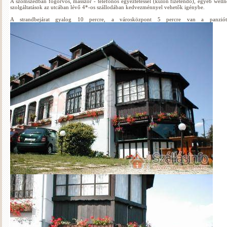
A szomszédban fogorvos, masszőr - telefonos egyeztetéssel (külön fizetendő), egyéb welln
szolgáltatások az utcában lévő 4*-os szállodában kedvezménnyel vehetők igénybe.
A strandbejárat gyalog 10 percre, a városközpont 5 percre van a panziót