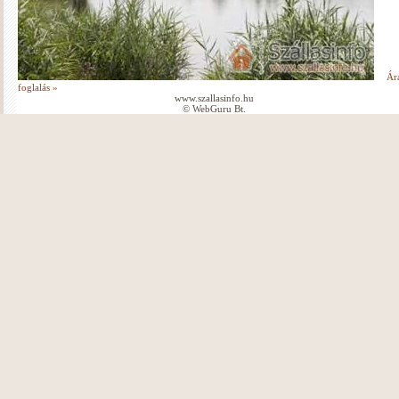
Ár
foglalás »
www.szallasinfo.hu
© WebGuru Bt.