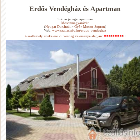
Erdős Vendégház és Apartman
Szállás jellege: apartman
Mosonmagyaróvár
(
Nyugat-Dunántúl
>
Győr-Moson-Sopron
)
Web:
www.szallasinfo.hu/erdos_vendeghaz
A szálláshely értékelése 29 vendég véleménye alapján: