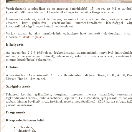
Vendégházunk a szlovákiai és az ausztriai határátkelőtől 15 km-re, az M1-es autópá
kijáratától 500 m-re található, közvetlenül a Báger tó mellett, a Horgász utcában.
Ízlésesen berendezett, 2-3-4 férőhelyes, légkondicionált apartmanokban, zárt parkolóval
udvaron, kerti grillsütővel, vezetéknélküli internet-hozzáférési lehetőséggel vár
kikapcsolódni vágyó, vagy átutazó vendégeinket.
Várjuk azokat is, akik termálvizünk egészségre ható kedvező tulajdonságait kíván
kihasználni.
Árak, foglalás »
Elhelyezés
Az egyenként 2-3-4 férőhelyes, légkondicionált apartmanjaink konyhával (mikrohull
sütővel, villanytűzhellyel, hűtővel), televízióval, külön fürdőszoba és wc-vel, vezetéknélk
internet-hozzáféréssel felszereltek.
Ellátás
A ház önellátó. Az apartmantól 10 m-re élelmiszerbolt található. Tesco, LIDL, ALDI, Pe
Market, Plus kb. 1km-en belül.
Szolgáltatások
Felszerelt konyha, grillezőhely, horgászat, ingyenes Internet hozzáférés, kerékpároz
légkondicionált szobák, rádió a szobában, saját kert, TV a szobában, zárt parkoló, zuhanyo
szobák, kisállat bevihető, mozgássérültek részére megközelíthető, SZÉP kártya elfogadás.Z
parkoló az udvaron.
Programok
Kikapcsolódás házon belül:
tollaslabda,
társasjátékok,