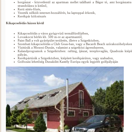
horgászat - közvetlenül az apartman mellet található a Báger tó, ami horgászatra
strandolásra is kitűnő,
Kerti sütés-főzés,
Vezeték nélküli internet-hozzáférés, ha laptoppal érkezik,
Kerékpár kölcsönzés
Kikapcsolódás házon kívül
Kikapcsolódás a város gyógyvízű termálfürdőjében,
Lovaskocsi bérlés kb. 500 m-re az apartmantól,
Paint Ball a volt gyárépület területén, illetve a Szigetközben,
Szombati kikapcsolódás a Club Goas-ban, vagy a Bacardi Beach szórakozóhelyeken
Vízitúrák a Mosoni-Dunán, valamint a szigetközi ágrendszeren,
Kalandprogramok a Szigetközben: rafting, íjászat, tereplovaglás, Quadozás kiépít
pályán,
Kerékpártúrák a Szigetközben, kiépített kerékpárúton, vagy szabadon,
Golfozási lehetőség Dunakiliti Kastély Európa egyik legjobb golfpályáján