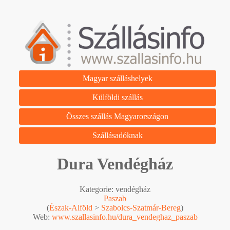
Magyar szálláshelyek
Külföldi szállás
Összes szállás Magyarországon
Szállásadóknak
Dura Vendégház
Kategorie: vendégház
Paszab
(
Észak-Alföld
>
Szabolcs-Szatmár-Bereg
)
Web:
www.szallasinfo.hu/dura_vendeghaz_paszab