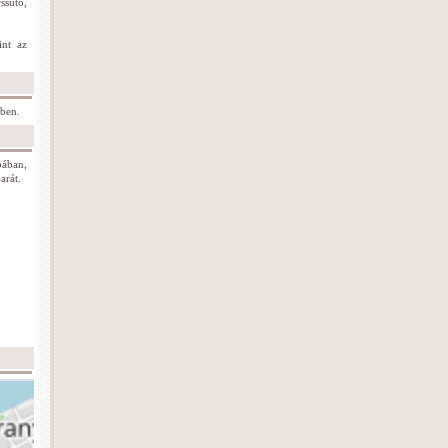
ssütő,
int az
lben.
bában,
arát.