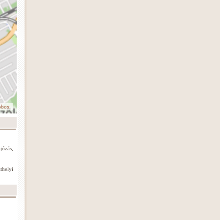
pbox
józás,
thelyi