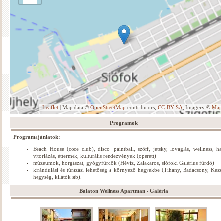
Leaflet
| Map data ©
OpenStreetMap
contributors,
CC-BY-SA
, Imagery ©
Ma
Programok
Programajánlatok:
Beach House (coce club), disco, paintball, szörf, jetsky, lovaglás, wellness, ha
vitorlázás, éttermek, kulturális rendezvények (operett)
múzeumok, horgászat, gyógyfürdők (Hévíz, Zalakaros, siófoki Galérius fürdő)
kirándulási és túrázási lehetőség a környező hegyekbe (Tihany, Badacsony, Kesz
hegység, kilátók stb).
Balaton Wellness Apartman - Galéria