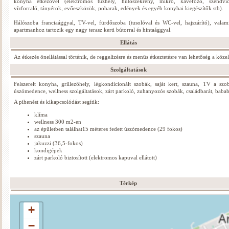
konyha étkezővel (elektromos tűzhely, hűtőszekrény, mikró, kávéfőző, szendvic
vízforraló, tányérok, evőeszközök, poharak, edények és egyéb konyhai kiegészítők stb).
Hálószoba franciaággyal, TV-vel, fürdőszoba (tusolóval és WC-vel, hajszárító), valam
apartmanhoz tartozik egy nagy terasz kerti bútorral és hintaággyal.
Ellátás
Az étkezés önellátással történik, de reggelizésre és menüs étkeztetésre van lehetőség a köze
Szolgáltatások
Felszerelt konyha, grillezőhely, légkondicionált szobák, saját kert, szauna, TV a szo
úszómedence, wellness szolgáltatások, zárt parkoló, zuhanyozós szobák, családbarát, babab
A pihenést és kikapcsolódást segítik:
klíma
wellness 300 m2-en
az épületben találhat15 méteres fedett úszómedence (29 fokos)
szauna
jakuzzi (36,5-fokos)
kondigépek
zárt parkoló biztosított (elektromos kapuval ellátott)
Térkép
+
−