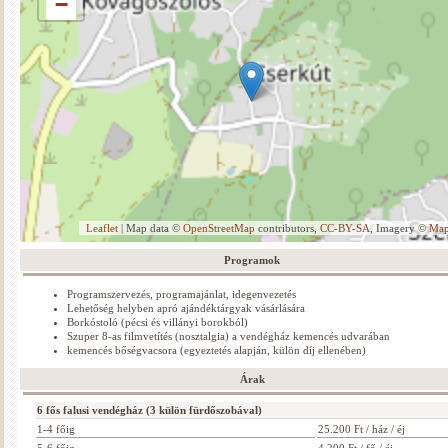
−
Leaflet
| Map data ©
OpenStreetMap
contributors,
CC-BY-SA
, Imagery ©
Ma
Programok
Programszervezés, programajánlat, idegenvezetés
Lehetőség helyben apró ajándéktárgyak vásárlására
Borkóstoló (pécsi és villányi borokból)
Szuper 8-as filmvetítés (nosztalgia) a vendégház kemencés udvarában
kemencés bőségvacsora (egyeztetés alapján, külön díj ellenében)
Árak
6 fős falusi vendégház (3 külön fürdőszobával)
1-4 főig
25.200 Ft / ház / éj