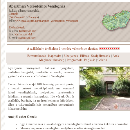
Apartman Vörösdombi Vendégház
Szállás jellege: vendégház
Cserkút
(
>
)
Dél-Dunántúl
Baranya
Web:
www.szallasinfo.hu/apartman_vorosdombi_vendeghaz
Elérhetőségek
Telefon:
Kattintson ide!
Fax:
Kattintson ide!
E-mail:
Kattintson ide!
A szálláshely értékelése 1 vendég véleménye alapján:
Bemutatkozás
|
Kapcsolat
|
Elhelyezés
|
Ellátás
|
Szolgáltatások
|
Árak
Megközelíthetőség
|
Programok
|
Foglalás
|
Galéria
Gyönyörű környezet, falusias nyugalom,
családias hangulat, muskátlis ablakok, zamatos
gyümölcsök - ez a Vörösdombi Vendégház.
Családi házunk majd 100 éves régi paraszti porta,
a hozzá tartozó melléképületek ma korszerű
falusi vendégházak, melyekben igyekeztünk
felidézni a régmúlt hangulatát. Ide várjuk Önt és
családját, barátait, ha nyáron kellemes hűvösben,
télen a vályogtéglás ház melegében szeretnének
kikapcsolódni.
Ami jól eshet Önnek:
Egy kimerítő séta a Jakab-hegyre a vendégházunknál elvezető kéktúra útvonalon
Pihenés, napozás a vendégház kertjében madárcsicsergés mellett