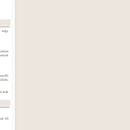
ő négy
kalmas
helyek
enyíló
űzhely,
ti árak
nek fél