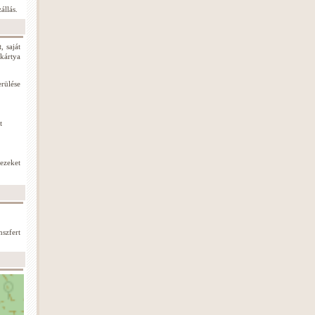
állás.
, saját
 kártya
erülése
t
ezeket
szfert