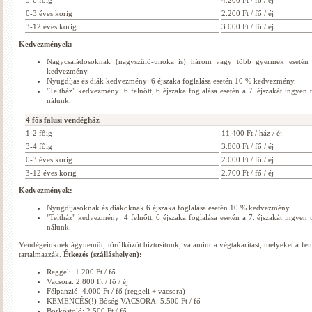
5-6 főig
4.200 Ft / fő / éj
0-3 éves korig
2.200 Ft / fő / éj
3-12 éves korig
3.000 Ft / fő / éj
Kedvezmények:
Nagycsaládosoknak (nagyszülő-unoka is) három vagy több gyermek eseté
kedvezmény.
Nyugdíjas és diák kedvezmény: 6 éjszaka foglalása esetén 10 % kedvezmény.
"Teltház" kedvezmény: 6 felnőtt, 6 éjszaka foglalása esetén a 7. éjszakát ingyen t
nálunk.
4 fős falusi vendégház
1-2 főig
11.400 Ft / ház / éj
3-4 főig
3.800 Ft / fő / éj
0-3 éves korig
2.000 Ft / fő / éj
3-12 éves korig
2.700 Ft / fő / éj
Kedvezmények:
Nyugdíjasoknak és diákoknak 6 éjszaka foglalása esetén 10 % kedvezmény.
"Teltház" kedvezmény: 4 felnőtt, 6 éjszaka foglalása esetén a 7. éjszakát ingyen t
nálunk.
Vendégeinknek ágyneműt, törölközőt biztosítunk, valamint a végtakarítást, melyeket a fen
tartalmazzák.
Étkezés (szálláshelyen):
Reggeli: 1.200 Ft / fő
Vacsora: 2.800 Ft / fő / éj
Félpanzió: 4.000 Ft / fő (reggeli + vacsora)
KEMENCÉS(!) Bőség VACSORA: 5.500 Ft / fő
Borkóstoló: 2.500 Ft / fő