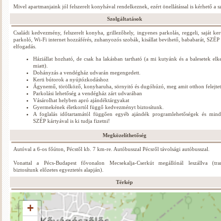
Mivel apartmanjaink jól felszerelt konyhával rendelkeznek, ezért önellátással is kérhető a sz
Szolgáltatások
Családi kedvezmény, felszerelt konyha, grillezőhely, ingyenes parkolás, reggeli, saját kert
parkoló, Wi-Fi internet hozzáférés, zuhanyozós szobák, kisállat bevihető, bababarát, SZÉP
elfogadás.
Háziállat hozható, de csak ha lakásban tartható (a mi kutyánk és a balesetek elk
miatt).
Dohányzás a vendégház udvarán megengedett.
Kerti bútorok a nyújtózkodáshoz
Ágynemű, törölköző, konyharuha, sörnyitó és dugóhúzó, meg amit otthon felejtet
Parkolási lehetőség a vendégház zárt udvarában
Vásárolhat helyben apró ajándéktárgyakat
Gyermekének életkortól függő kedvezményt biztosítunk.
A foglalás időtartamától függően egyéb ajándék programlehetőségek és mind
SZÉP kártyával is ki tudja fizetni!
Megközelíthetőség
Autóval a 6-os főúton, Pécstől kb. 7 km-re. Autóbusszal Pécsről távolsági autóbusszal.
Vonattal a Pécs-Budapest fővonalon Mecsekalja-Cserkút megállónál leszállva (tran
biztosítunk előzetes egyeztetés alapján).
Térkép
+