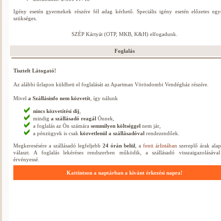
Igény esetén gyermekek részére fél adag kérhető. Speciális igény esetén előzetes egye
szükséges.
SZÉP Kártyát (OTP, MKB, K&H) elfogadunk.
Foglalás
Tisztelt Látogató!
Az alábbi űrlapon küldheti el foglalását az Apartman Vörösdombi Vendégház részére.
Mivel
a Szállásinfo nem közvetít
, így nálunk
nincs közvetítési díj
,
mindig
a szállásadó reagál
Önnek,
a foglalás az Ön számára
semmilyen költséggel
nem jár,
a pénzügyek is csak
közvetlenül a szállásadóval
rendezendőek.
Megkeresésére a szállásadó legfeljebb
24 órán belül
, a
fenti árlistában
szereplő árak alap
választ. A foglalás lekéréses rendszerben működik, a szállásadó visszaigazolásával
érvényessé.
Kattintson a naptárban a kívánt érkezési napra!