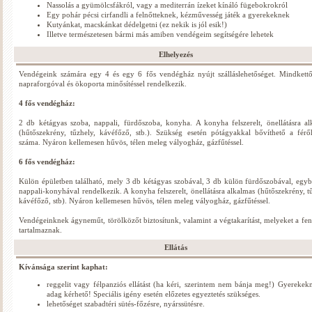
Nassolás a gyümölcsfákról, vagy a mediterrán ízeket kínáló fügebokrokról
Egy pohár pécsi cirfandli a felnőtteknek, kézművesség játék a gyerekeknek
Kutyánkat, macskánkat dédelgetni (ez nekik is jól esik!)
Illetve természetesen bármi más amiben vendégeim segítségére lehetek
Elhelyezés
Vendégeink számára egy 4 és egy 6 fős vendégház nyújt szálláslehetőséget. Mindkett
napraforgóval és ökoporta minősítéssel rendelkezik.
4 fős vendégház:
2 db kétágyas szoba, nappali, fürdőszoba, konyha. A konyha felszerelt, önellátásra al
(hűtőszekrény, tűzhely, kávéfőző, stb.). Szükség esetén pótágyakkal bővíthető a férő
száma. Nyáron kellemesen hűvös, télen meleg vályogház, gázfűtéssel.
6 fős vendégház:
Külön épületben található, mely 3 db kétágyas szobával, 3 db külön fürdőszobával, egyb
nappali-konyhával rendelkezik. A konyha felszerelt, önellátásra alkalmas (hűtőszekrény, t
kávéfőző, stb). Nyáron kellemesen hűvös, télen meleg vályogház, gázfűtéssel.
Vendégeinknek ágyneműt, törölközőt biztosítunk, valamint a végtakarítást, melyeket a fen
tartalmaznak.
Ellátás
Kívánsága szerint kaphat:
reggelit vagy félpanziós ellátást (ha kéri, szerintem nem bánja meg!) Gyerekek
adag kérhető! Speciális igény esetén előzetes egyeztetés szükséges.
lehetőséget szabadtéri sütés-főzésre, nyárssütésre.