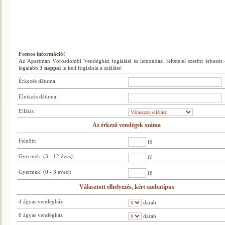
Fontos információ!
Az Apartman Vörösdombi Vendégház foglalási és lemondási feltételei szerint érkezés e
legalább
3 nappal
le kell foglalnia a szállást!
Érkezés dátuma:
Elutazás dátuma:
Ellátás
Az érkező vendégek száma
Felnõtt:
fő
Gyermek: (3 - 12 éves):
fő
Gyermek: (0 - 3 éves):
fő
Választott elhelyezés, kért szobatípus
4 ágyas vendégház
darab
6 ágyas vendégház
darab